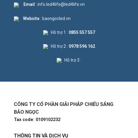
Email
: info.led4life@led4life.vn
Website
: baongocled.vn
Hỗ trợ 1 :
0855 557 557
Hỗ trợ 2 :
0978 596 162
Hỗ trợ 3 :
CÔNG TY CỔ PHẦN GIẢI PHÁP CHIẾU SÁNG
BẢO NGỌC
Tax code: 0109102232
THÔNG TIN VÀ DỊCH VỤ