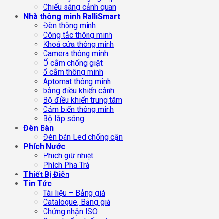
Chiếu sáng cảnh quan
Nhà thông minh RalliSmart
Đèn thông minh
Công tắc thông minh
Khoá cửa thông minh
Camera thông minh
Ổ cắm chống giật
ổ cắm thông minh
Aptomat thông minh
bảng điều khiển cảnh
Bộ điều khiển trung tâm
Cảm biến thông minh
Bộ lắp sóng
Đèn Bàn
Đèn bàn Led chống cận
Phích Nước
Phích giữ nhiệt
Phích Pha Trà
Thiết Bị Điện
Tin Tức
Tài liệu – Bảng giá
Catalogue, Bảng giá
Chứng nhận ISO