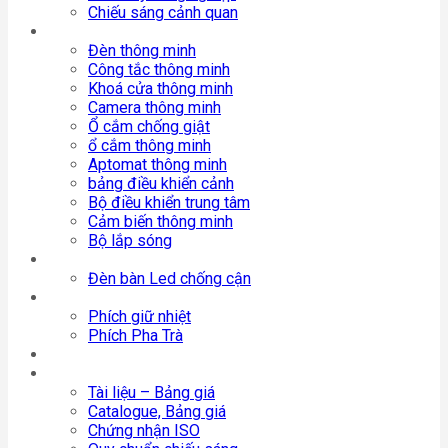
Chiếu sáng cảnh quan
Nhà thông minh RalliSmart
Đèn thông minh
Công tắc thông minh
Khoá cửa thông minh
Camera thông minh
Ổ cắm chống giật
ổ cắm thông minh
Aptomat thông minh
bảng điều khiển cảnh
Bộ điều khiển trung tâm
Cảm biến thông minh
Bộ lắp sóng
Đèn Bàn
Đèn bàn Led chống cận
Phích Nước
Phích giữ nhiệt
Phích Pha Trà
Thiết Bị Điện
Tin Tức
Tài liệu – Bảng giá
Catalogue, Bảng giá
Chứng nhận ISO