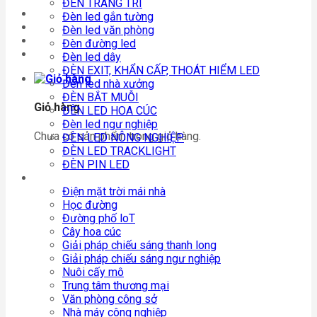
ĐÈN TRANG TRÍ
Đèn led gắn tường
Đèn led văn phòng
Đèn đường led
Đèn led dây
ĐÈN EXIT, KHẨN CẤP, THOÁT HIỂM LED
Đèn led nhà xưởng
ĐÈN BẮT MUỖI
Giỏ hàng
ĐÈN LED HOA CÚC
Đèn led ngư nghiệp
Chưa có sản phẩm trong giỏ hàng.
ĐÈN LED NÔNG NGHIỆP
ĐÈN LED TRACKLIGHT
ĐÈN PIN LED
Giải pháp chiếu sáng
Điện mặt trời mái nhà
Học đường
Đường phố loT
Cây hoa cúc
Giải pháp chiếu sáng thanh long
Giải pháp chiếu sáng ngư nghiệp
Nuôi cấy mô
Trung tâm thương mại
Văn phòng công sở
Nhà máy công nghiệp