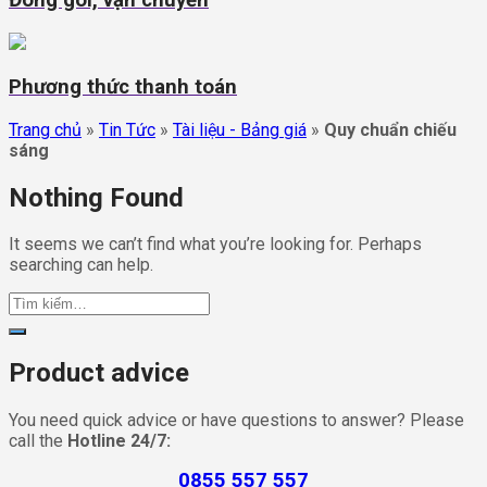
Đóng gói, vận chuyển
Phương thức thanh toán
Trang chủ
»
Tin Tức
»
Tài liệu - Bảng giá
»
Quy chuẩn chiếu
sáng
Nothing Found
It seems we can’t find what you’re looking for. Perhaps
searching can help.
Product advice
You need quick advice or have questions to answer? Please
call the
Hotline 24/7:
0855 557 557