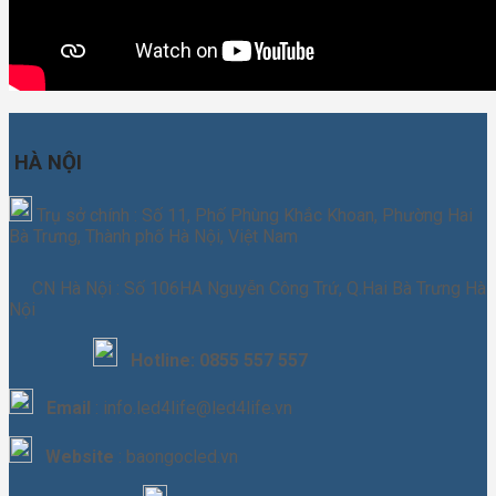
HÀ NỘI
Trụ sở chính : Số 11, Phố Phùng Khắc Khoan, Phường Hai
Bà Trưng, Thành phố Hà Nội, Việt Nam
CN Hà Nội : Số 106HA Nguyễn Công Trứ, Q.Hai Bà Trưng Hà
Nội
Hotline:
0855 557 557
Email
: info.led4life@led4life.vn
Website
: baongocled.vn