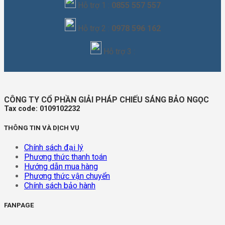
Hỗ trợ 1 :
0855 557 557
Hỗ trợ 2 :
0978 596 162
Hỗ trợ 3 :
CÔNG TY CỔ PHẦN GIẢI PHÁP CHIẾU SÁNG BẢO NGỌC
Tax code: 0109102232
THÔNG TIN VÀ DỊCH VỤ
Chính sách đại lý
Phương thức thanh toán
Hướng dẫn mua hàng
Phương thức vận chuyển
Chính sách bảo hành
FANPAGE