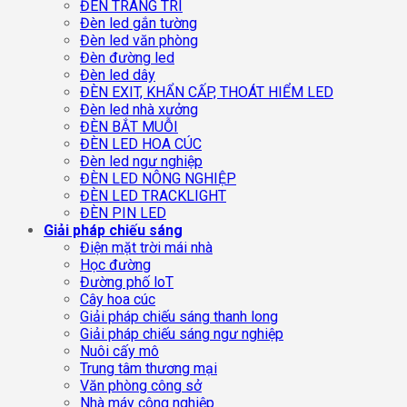
ĐÈN TRANG TRÍ
Đèn led gắn tường
Đèn led văn phòng
Đèn đường led
Đèn led dây
ĐÈN EXIT, KHẨN CẤP, THOÁT HIỂM LED
Đèn led nhà xưởng
ĐÈN BẮT MUỖI
ĐÈN LED HOA CÚC
Đèn led ngư nghiệp
ĐÈN LED NÔNG NGHIỆP
ĐÈN LED TRACKLIGHT
ĐÈN PIN LED
Giải pháp chiếu sáng
Điện mặt trời mái nhà
Học đường
Đường phố loT
Cây hoa cúc
Giải pháp chiếu sáng thanh long
Giải pháp chiếu sáng ngư nghiệp
Nuôi cấy mô
Trung tâm thương mại
Văn phòng công sở
Nhà máy công nghiệp