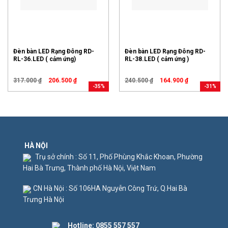
Đèn bàn LED Rạng Đông RD-
Đèn bàn LED Rạng Đông RD-
RL-36.LED ( cảm ứng)
RL-38.LED ( cảm ứng )
317.000
₫
206.500
₫
240.500
₫
164.900
₫
-35%
-31%
HÀ NỘI
Trụ sở chính : Số 11, Phố Phùng Khắc Khoan, Phường
Hai Bà Trưng, Thành phố Hà Nội, Việt Nam
CN Hà Nội : Số 106HA Nguyễn Công Trứ, Q.Hai Bà
Trưng Hà Nội
Hotline:
0855 557 557