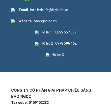
Email
: info.led4life@led4life.vn
Website
: baongocled.vn
Hỗ trợ 1 :
0855 557 557
Hỗ trợ 2 :
0978 596 162
Hỗ trợ 3 :
CÔNG TY CỔ PHẦN GIẢI PHÁP CHIẾU SÁNG
BẢO NGỌC
Tax code: 0109102232