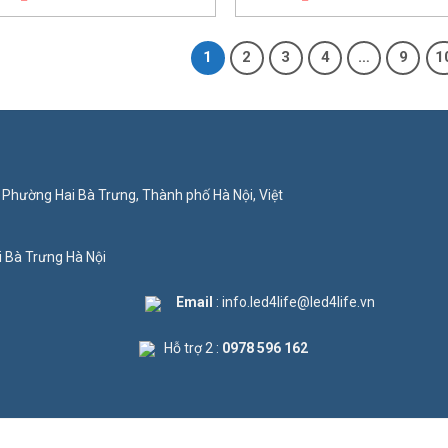
1
2
3
4
…
9
1
 Phường Hai Bà Trưng, Thành phố Hà Nội, Việt
i Bà Trưng Hà Nội
Email
: info.led4life@led4life.vn
Hỗ trợ 2 :
0978 596 162