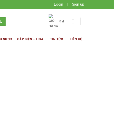
Login
Sign up
0
₫
H NƯỚC
CÁP ĐIỆN – LIOA
TIN TỨC
LIÊN HỆ