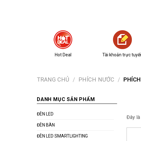
Hot Deal
Tài khoản trực tuyế
TRANG CHỦ
/
PHÍCH NƯỚC
/
PHÍCH
DANH MỤC SẢN PHẨM
ĐÈN LED
Đây l
ĐÈN BÀN
ĐÈN LED SMARTLIGHTING