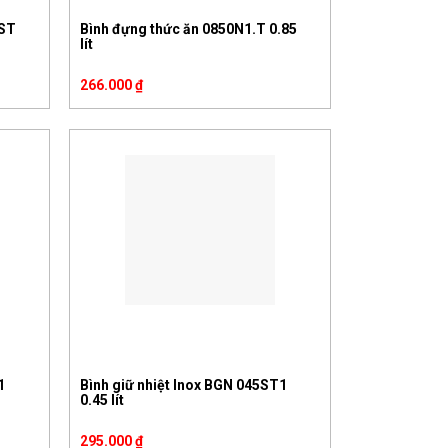
AST
Bình đựng thức ăn 0850N1.T 0.85
lít
266.000
₫
1
Bình giữ nhiệt Inox BGN 045ST1
0.45 lít
295.000
₫