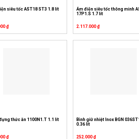
iện siêu tốc AST18 ST3 1.8 lít
Ấm điện siêu tốc thông minh 
17P1.S 1.7 lít
000
₫
2.117.000
₫
đựng thức ăn 1100N1.T 1.1 lít
Bình giữ nhiệt Inox BGN 036ST
0.36 lít
000
₫
252.000
₫