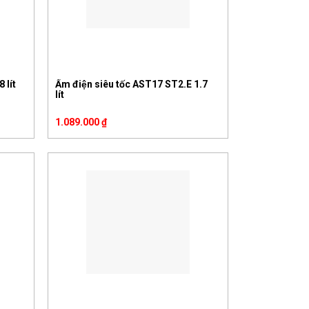
 lít
Ấm điện siêu tốc AST17 ST2.E 1.7
lít
1.089.000
₫