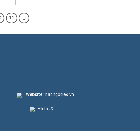
0
11
Website
: baongocled.vn
Hỗ trợ 3 :