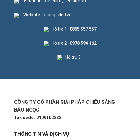
Email
: info.led4life@led4life.vn
Website
: baongocled.vn
Hỗ trợ 1 :
0855 557 557
Hỗ trợ 2 :
0978 596 162
Hỗ trợ 3 :
CÔNG TY CỔ PHẦN GIẢI PHÁP CHIẾU SÁNG
BẢO NGỌC
Tax code: 0109102232
THÔNG TIN VÀ DỊCH VỤ