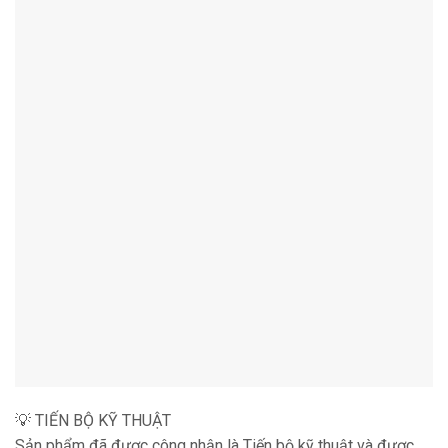
💡 TIẾN BỘ KỸ THUẬT
Sản phẩm đã được công nhận là Tiến bộ kỹ thuật và được