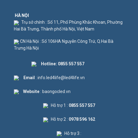
HÀ NỘI
Trụ sở chính : Số 11, Phố Phùng Khắc Khoan, Phường
Hai Bà Trưng, Thành phố Hà Nội, Việt Nam
CN Hà Nội : Số 106HA Nguyễn Công Trứ, Q.Hai Bà
Trưng Hà Nội
Hotline:
0855 557 557
Email
: info.led4life@led4life.vn
Website
: baongocled.vn
Hỗ trợ 1 :
0855 557 557
Hỗ trợ 2 :
0978 596 162
Hỗ trợ 3 :