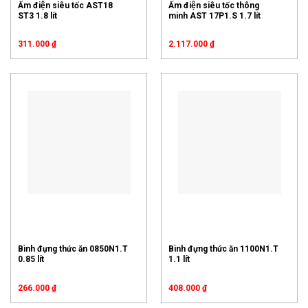
Ấm điện siêu tốc AST18
Ấm điện siêu tốc thông
ST3 1.8 lít
minh AST 17P1.S 1.7 lít
311.000
₫
2.117.000
₫
Bình đựng thức ăn 0850N1.T
Bình đựng thức ăn 1100N1.T
0.85 lít
1.1 lít
266.000
₫
408.000
₫