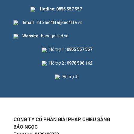
Hotline:
0855 557 557
Email
: info.led4life@led4life.vn
Website
: baongocled.vn
Hỗ trợ 1 :
0855 557 557
Hỗ trợ 2 :
0978 596 162
Hỗ trợ 3 :
CÔNG TY CỔ PHẦN GIẢI PHÁP CHIẾU SÁNG
BẢO NGỌC