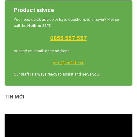
Product advice
You need quick advice or have questions to answer? Please
call the
Hotline 24/7:
0855 557 557
or send an email to the address:
info@led4life.vn
Our staff is always ready to assist and serve you!
TIN MỚI