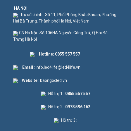
HÀ NỘI
Trụ sở chính : Số 11, Phố Phùng Khắc Khoan, Phường
Hai Bà Trưng, Thành phố Hà Nội, Việt Nam
CN Hà Nội : Số 106HA Nguyễn Công Trứ, Q.Hai Bà
Trưng Hà Nội
Hotline:
0855 557 557
Email
: info.led4life@led4life.vn
Website
: baongocled.vn
Hỗ trợ 1 :
0855 557 557
Hỗ trợ 2 :
0978 596 162
Hỗ trợ 3 :